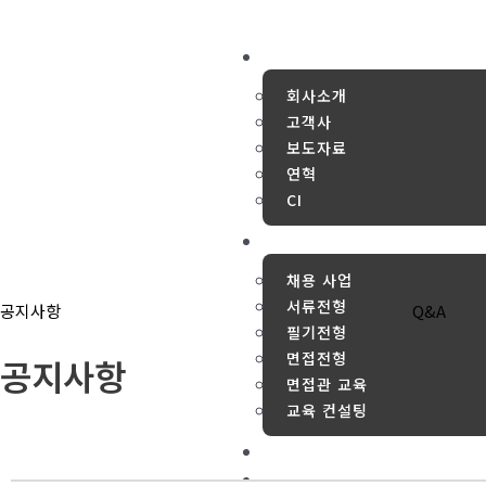
콘
텐
About
츠
로
회사소개
건
고객사
너
보도자료
뛰
연혁
기
CI
Business
채용 사업
서류전형
공지사항
Q&A
필기전형
면접전형
공지사항
면접관 교육
교육 컨설팅
Recruit
Contact